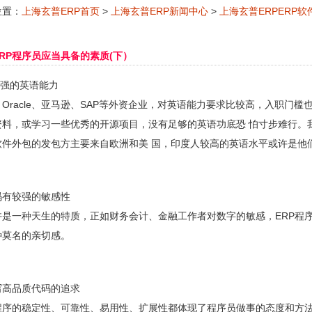
位置：
上海玄普ERP首页
>
上海玄普ERP新闻中心
>
上海玄普ERPERP
）
RP程序员应当具备的素质(下）
强的英语能力
Oracle、亚马逊、SAP等外资企业，对英语能力要求比较高，入职门槛
资料，或学习一些优秀的开源项目，没有足够的英语功底恐 怕寸步难行。
软件外包的发包方主要来自欧洲和美 国，印度人较高的英语水平或许是他
码有较强的敏感性
许是一种天生的特质，正如财务会计、金融工作者对数字的敏感，ERP程
种莫名的亲切感。
写高品质代码的追求
P程序的稳定性、可靠性、易用性、扩展性都体现了程序员做事的态度和方