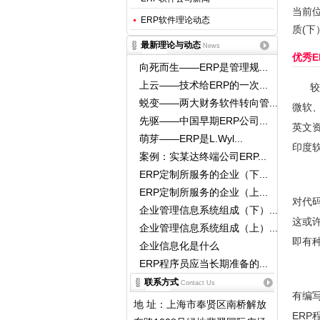
当前
ERP软件理论动态
质(下
最新理论与动态
News
优秀E
向死而生——ERP是管理规...
上云——技术给ERP的一次...
较
蜕变——两大财务软件转向管...
微软、
先驱——中国早期ERP公司...
英文
萌芽——ERP是L.Wyl...
印度
案例：实某达终端公司ERP...
ERP定制所服务的企业（下...
ERP定制所服务的企业（上...
对代
企业管理信息系统组成（下）...
这或
企业管理信息系统组成（上）...
即有
企业信息化是什么
ERP程序员应当长期准备的...
联系方式
Contact Us
有编
地 址：上海市奉贤区南桥解放
ER